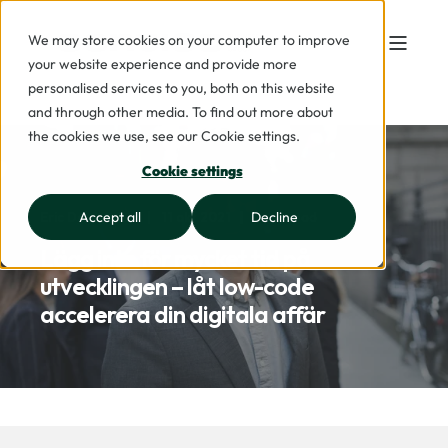
We may store cookies on your computer to improve
your website experience and provide more
personalised services to you, both on this website
and through other media. To find out more about
the cookies we use, see our Cookie settings.
Cookie settings
Accept all
Decline
Eric Danielsson
11 okt 2021
2 min read
Lägg inte för mycket tid på
utvecklingen – låt low-code
accelerera din digitala affär