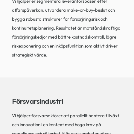
Vi hjälper er segmentera leverantörsbasen efter
affärspåverkan, utvärdera make-or-buy-beslut och
bygga robusta strukturer för försörjningsrisk och
kontinuitetsplanering. Resultatet är motståndskraftiga
försörjningskedjor med bättre kostnadskontroll, lägre
riskexponering och en inköpsfunktion som aktivt driver
strategiskt värde.
Försvarsindustri
Vi hjälper försvarsaktörer att parallellt hantera tillväxt
och innovation i en kontext med höga krav på
compliance och säkerhet. När verksamheter växer