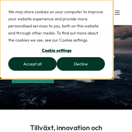
We may store cookies on your computer to improve
your website experience and provide more
personalised services to you, both on this website
and through other media. To find out more about
the cookies we use, see our Cookie settings.
Industrial & Defence
Cookie settings
Accept all
Decline
KONTAKTA OSS
Tillväxt, innovation och