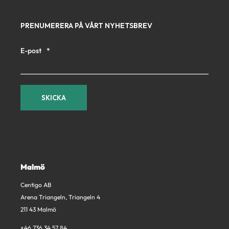
PRENUMERERA PÅ VÅRT NYHETSBREV
E-post
*
Malmö
Centigo AB
Arena Triangeln, Triangeln 4
211 43 Malmö
+46 736 34 57 84