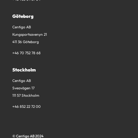
Göteborg
Centigo AB
Kungsportsavenyn 21
411 36 Göteborg
+46 70 752 78 68
Stockholm
Centigo AB
Sveavägen 17
111 57 Stockholm
+46 852 22 72 00
© Centigo AB 2024