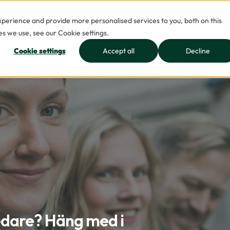
erience and provide more personalised services to you, both on this
BRANSCHER
INSIKTER
BLI EN AV OSS
VILK
s we use, see our Cookie settings.
Cookie settings
Accept all
Decline
edare? Häng med i