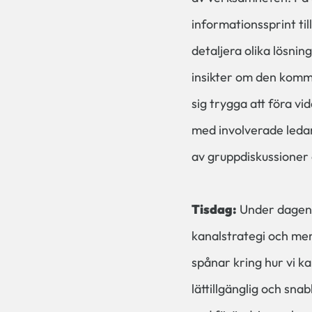
informationssprint til
detaljera olika lösnin
insikter om den komma
sig trygga att föra v
med involverade ledar
av gruppdiskussioner
Tisdag:
Under dagen t
kanalstrategi och mer
spånar kring hur vi k
lättillgänglig och sna