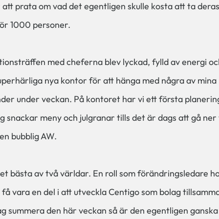
tt prata om vad det egentligen skulle kosta att ta deras
för 1000 personer.
ionsträffen med cheferna blev lyckad, fylld av energi oc
uperhärliga nya kontor för att hänga med några av mina 
nder under veckan. På kontoret har vi ett första planeri
ng snackar meny och julgranar tills det är dags att gå ner 
en bubblig AW.
det bästa av två världar. En roll som förändringsledare h
t få vara en del i att utveckla Centigo som bolag tillsam
ag summera den här veckan så är den egentligen ganska 