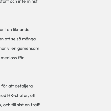
tort och inte minst
ort en liknande
ten att se så många
t har vi en gemensam
r med oss för
för att detaljera
 med HR-chefer, ett
och till sist en träff