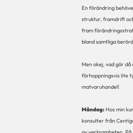
En förändring behöve
struktur, framdrift o
fram förändringsstra
bland samtliga berör
Men okej, vad gör då 
förhoppningsvis lite t
matvaruhandel!
Måndag:
Hos min kun
konsulter från Centi
av verksamheten. På d