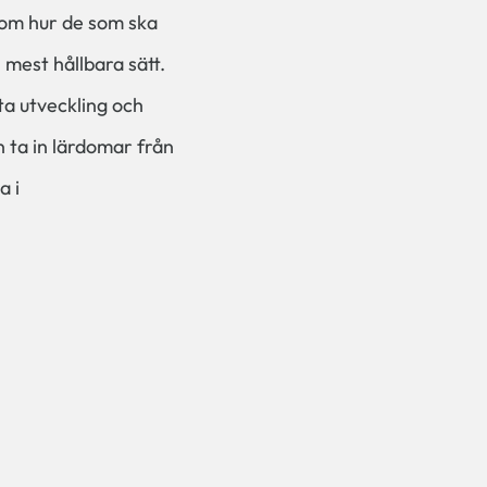
enom hur de som ska
mest hållbara sätt.
ta utveckling och
n ta in lärdomar från
a i