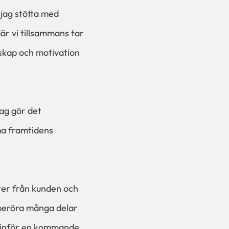
jag stötta med
är vi tillsammans tar
skap och motivation
dag gör det
rma framtidens
ter från kunden och
 beröra många delar
a inför en kommande