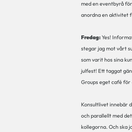
med en eventbyrå för a
anordna en aktivitet 
Fredag:
Yes! Informat
stegar jag mot vårt s
som varit hos sina ku
julfest! Ett taggat gä
Groups eget café för 
Konsultlivet innebär 
och parallellt med de
kollegorna. Och ska j