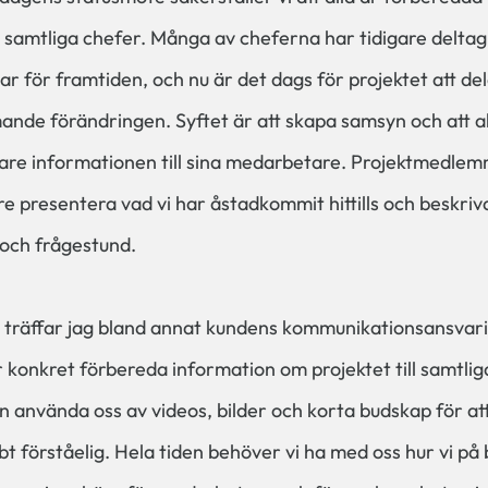
l samtliga chefer. Många av cheferna har tidigare deltagi
gar för framtiden, och nu är det dags för projektet att de
nde förändringen. Syftet är att skapa samsyn och att a
idare informationen till sina medarbetare. Projektmedle
e presentera vad vi har åstadkommit hittills och beskriva
 och frågestund.
räffar jag bland annat kundens kommunikationsansvarig
 konkret förbereda information om projektet till samtli
an använda oss av videos, bilder och korta budskap för a
bbt förståelig. Hela tiden behöver vi ha med oss hur vi på