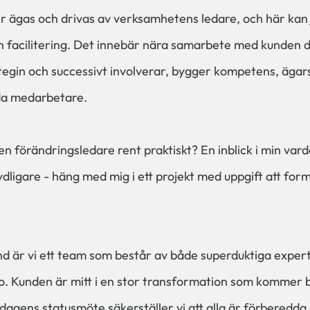
r ägas och drivas av verksamhetens ledare, och här kan 
ch facilitering. Det innebär nära samarbete med kunden d
tegin och successivt involverar, bygger kompetens, ägar
da medarbetare.
en förändringsledare rent praktiskt? En inblick i min var
ydligare - häng med mig i ett projekt med uppgift att fo
d är vi ett team som består av både superduktiga exper
go. Kunden är mitt i en stor transformation som kommer
agens statusmöte säkerställer vi att alla är förberedd