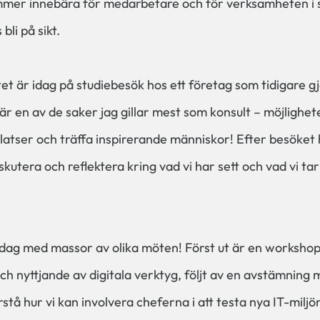
mer innebära för medarbetare och för verksamheten i s
bli på sikt.
et är idag på studiebesök hos ett företag som tidigare gj
är en av de saker jag gillar mest som konsult – möjlighe
platser och träffa inspirerande människor! Efter besöke
iskutera och reflektera kring vad vi har sett och vad vi ta
dag med massor av olika möten! Först ut är en workshop 
och nyttjande av digitala verktyg, följt av en avstämning
tå hur vi kan involvera cheferna i att testa nya IT-miljön, 