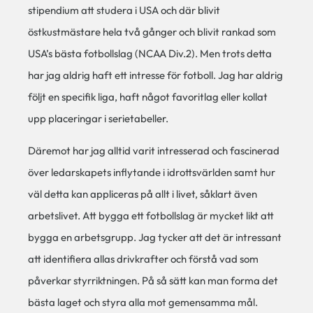
stipendium att studera i USA och där blivit
östkustmästare hela två gånger och blivit rankad som
USA’s bästa fotbollslag (NCAA Div.2). Men trots detta
har jag aldrig haft ett intresse för fotboll. Jag har aldrig
följt en specifik liga, haft något favoritlag eller kollat
upp placeringar i serietabeller.
Däremot har jag alltid varit intresserad och fascinerad
över ledarskapets inflytande i idrottsvärlden samt hur
väl detta kan appliceras på allt i livet, såklart även
arbetslivet. Att bygga ett fotbollslag är mycket likt att
bygga en arbetsgrupp. Jag tycker att det är intressant
att identifiera allas drivkrafter och förstå vad som
påverkar styrriktningen. På så sätt kan man forma det
bästa laget och styra alla mot gemensamma mål.