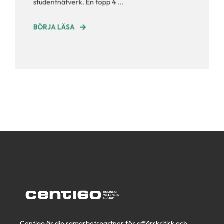
studentnätverk. En topp 4 ...
BÖRJA LÄSA
Centigo är din samarbetspartner för affärskritisk och