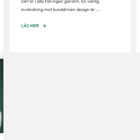
Det är i alla fall ingen garanti. En vanlig
invändning mot kunddriven design är ...
LÄS MER