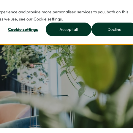
erience and provide more personalised services to you, both on this
BRANSCHER
INSIKTER
BLI EN AV OSS
VILK
s we use, see our Cookie settings.
Cookie settings
Accept all
Decline